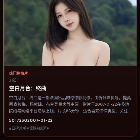
热门惊悚片
3 张
空白月台：终曲
空白月台：终曲是一部法国出品的惊悚影视作，由忻钰坤执导，提莫
西·查拉梅、杨紫琼、布兰登·费舍等主演。影片于2007-01-22在多地
院线与网络平台陆续上线，片长88分钟，适合喜欢惊悚类型、关注
人物命运与城市气质的观众观看。爱情线并不喧宾夺主，更像一条牵
5017
230
2007-01-22
引主角走向自我认知的暗线。内容聚焦人物选择与情节推进，节奏与
#口碑片单#惊悚#综艺#
视听语言统一，可作为休闲观影或类型片补片的选择。