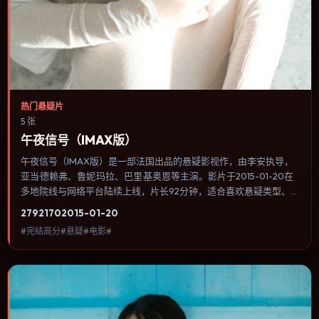
热门悬疑片
5 张
午夜信号（IMAX版）
午夜信号（IMAX版）是一部法国出品的悬疑影视作，由李安执导，
亚当·德赖弗、鲁妮·玛拉、巴里·基奥恩等主演。影片于2015-01-20在
多地院线与网络平台陆续上线，片长92分钟，适合喜欢悬疑类型、关
注人物命运与城市气质的观众观看。犯罪类型注重程序与证据链，反
2792
170
2015-01-20
派并非脸谱化，而是有自己的行为逻辑。内容聚焦人物选择与情节推
#完结高分#悬疑#电影#
进，节奏与视听语言统一，可作为休闲观影或类型片补片的选择。