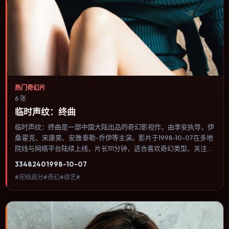
热门奇幻片
6 张
临时声纹：终曲
临时声纹：终曲是一部中国大陆出品的奇幻影视作，由李安执导，伊
桑·霍克、宋康昊、安雅·泰勒-乔伊等主演。影片于1998-10-07在多地
院线与网络平台陆续上线，片长111分钟，适合喜欢奇幻类型、关注人
物命运与城市气质的观众观看。喜剧桥段来自处境而非台词堆砌，笑
3348
240
1998-10-07
点后往往紧跟一丝苦涩的现实感。内容聚焦人物选择与情节推进，节
#完结高分#奇幻#综艺#
奏与视听语言统一，可作为休闲观影或类型片补片的选择。