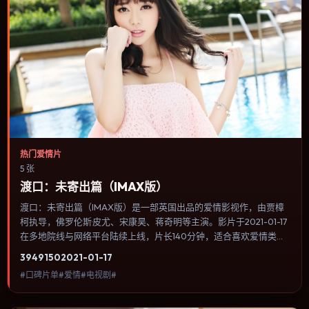
热门爱情片
5 张
渡口：未寄出篇（IMAX版）
渡口：未寄出篇（IMAX版）是一部英国出品的爱情影视作，由贾樟
柯执导，佛罗伦斯·皮尤、宋康昊、蒋奇明等主演。影片于2021-01-17
在多地院线与网络平台陆续上线，片长140分钟，适合喜欢爱情类
型、关注人物命运与城市气质的观众观看。叙事以冷峻镜头推进，城
3949
150
2021-01-17
市夜景与室内对峙交替，张力主要来自沉默与眼神。内容聚焦人物选
#口碑片单#爱情#电视剧#
择与情节推进，节奏与视听语言统一，可作为休闲观影或类型片补片
的选择。