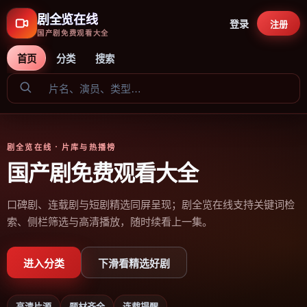
剧全览在线
登录
注册
国产剧免费观看大全
首页
分类
搜索
剧全览在线
· 片库与热播榜
国产剧免费观看大全
口碑剧、连载剧与短剧精选同屏呈现；剧全览在线支持关键词检
索、侧栏筛选与高清播放，随时续看上一集。
进入分类
下滑看精选好剧
高清片源
题材齐全
连载提醒