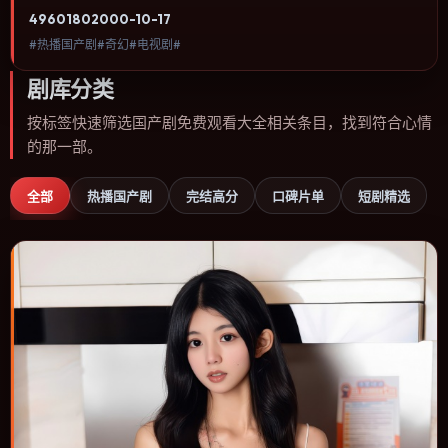
关注人物命运与城市气质的观众观看。动作场面服务于人物关系，每
4960
180
2000-10-17
一次冲突都会改写角色之间的信任边界。内容聚焦人物选择与情节推
#热播国产剧#奇幻#电视剧#
进，节奏与视听语言统一，可作为休闲观影或类型片补片的选择。
剧库分类
按标签快速筛选国产剧免费观看大全相关条目，找到符合心情
的那一部。
全部
热播国产剧
完结高分
口碑片单
短剧精选