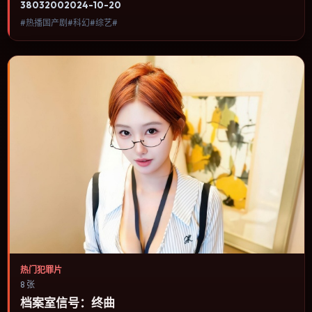
3803
200
2024-10-20
夺主，更像一条牵引主角走向自我认知的暗线。内容聚焦人物选择与
#热播国产剧#科幻#综艺#
情节推进，节奏与视听语言统一，可作为休闲观影或类型片补片的选
择。
热门犯罪片
8 张
档案室信号：终曲