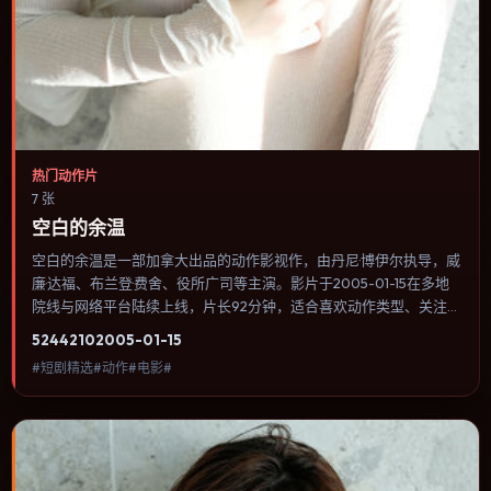
热门动作片
7 张
空白的余温
空白的余温是一部加拿大出品的动作影视作，由丹尼·博伊尔执导，威
廉·达福、布兰登·费舍、役所广司等主演。影片于2005-01-15在多地
院线与网络平台陆续上线，片长92分钟，适合喜欢动作类型、关注人
物命运与城市气质的观众观看。传记片聚焦主人公人生某一阶段，避
5244
210
2005-01-15
免流水账式的大事年表罗列。内容聚焦人物选择与情节推进，节奏与
#短剧精选#动作#电影#
视听语言统一，可作为休闲观影或类型片补片的选择。