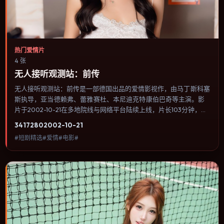
热门爱情片
4 张
无人接听观测站：前传
无人接听观测站：前传是一部德国出品的爱情影视作，由马丁·斯科塞
斯执导，亚当·德赖弗、蕾雅·赛杜、本尼迪克特·康伯巴奇等主演。影
片于2002-10-21在多地院线与网络平台陆续上线，片长103分钟，适
合喜欢爱情类型、关注人物命运与城市气质的观众观看。悬疑线索埋
3417
280
2002-10-21
在日常细节里，回看第二遍会发现大量早被忽略的伏笔。内容聚焦人
#短剧精选#爱情#电影#
物选择与情节推进，节奏与视听语言统一，可作为休闲观影或类型片
补片的选择。