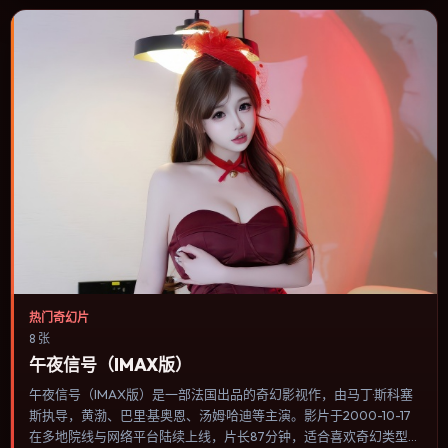
热门奇幻片
8 张
午夜信号（IMAX版）
午夜信号（IMAX版）是一部法国出品的奇幻影视作，由马丁·斯科塞
斯执导，黄渤、巴里·基奥恩、汤姆·哈迪等主演。影片于2000-10-17
在多地院线与网络平台陆续上线，片长87分钟，适合喜欢奇幻类型、