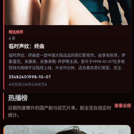
精选推荐
6 张
临时声纹：终曲
临时声纹：终曲是一部中国大陆出品的奇幻影视作，由李安执导，伊
桑·霍克、宋康昊、安雅·泰勒-乔伊等主演。影片于1998-10-07在多地
院线与网络平台陆续上线，片长111分钟，适合喜欢奇幻类型、关注人
物命运与城市气质的观众观看。喜剧桥段来自处境而非台词堆砌，笑
3348
240
1998-10-07
点后往往紧跟一丝苦涩的现实感。内容聚焦人物选择与情节推进，节
#完结高分#奇幻#综艺#
奏与视听语言统一，可作为休闲观影或类型片补片的选择。
热播榜
查看全部
近期热度攀升的国产剧与综艺片单，剧全览在线实时
统计。