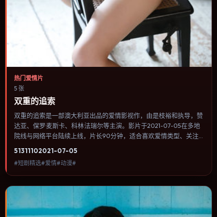
热门爱情片
5 张
双重的追索
双重的追索是一部澳大利亚出品的爱情影视作，由是枝裕和执导，赞
达亚、保罗·麦斯卡、科林·法瑞尔等主演。影片于2021-07-05在多地
院线与网络平台陆续上线，片长90分钟，适合喜欢爱情类型、关注
人物命运与城市气质的观众观看。群戏调度密集，多条线索在终场汇
5131
110
2021-07-05
集，收束方式偏现实主义而非英雄主义。内容聚焦人物选择与情节推
#短剧精选#爱情#动漫#
进，节奏与视听语言统一，可作为休闲观影或类型片补片的选择。