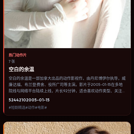
热门动作片
7 张
空白的余温
空白的余温是一部加拿大出品的动作影视作，由丹尼·博伊尔执导，威
廉·达福、布兰登·费舍、役所广司等主演。影片于2005-01-15在多地
院线与网络平台陆续上线，片长92分钟，适合喜欢动作类型、关注人
物命运与城市气质的观众观看。传记片聚焦主人公人生某一阶段，避
5244
210
2005-01-15
免流水账式的大事年表罗列。内容聚焦人物选择与情节推进，节奏与
#短剧精选#动作#电影#
视听语言统一，可作为休闲观影或类型片补片的选择。