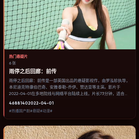
热门悬疑片
6 张
雨停之后回廊：前传
雨停之后回廊：前传是一部英国出品的悬疑影视作，由罗泓轸执导，
本尼迪克特·康伯巴奇、安雅·泰勒-乔伊、赞达亚等主演。影片于
2022-04-01在多地院线与网络平台陆续上线，片长73分钟，适合喜
欢悬疑类型、关注人物命运与城市气质的观众观看。奇幻元素被当作
4688
140
2022-04-01
隐喻使用，世界规则清晰，人物选择仍承担真实后果。内容聚焦人物
#热播国产剧#悬疑#动漫#
选择与情节推进，节奏与视听语言统一，可作为休闲观影或类型片补
片的选择。