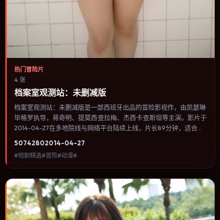
热门冒险片
4 张
档案室观测站：未删减版
档案室观测站：未删减版是一部西班牙出品的冒险影视作，由凯瑟琳·
毕格罗执导，蒋奇明、提莫西·查拉梅、杰西卡·查斯坦等主演。影片于
2014-04-27在多地院线与网络平台陆续上线，片长89分钟，适合喜
欢冒险类型、关注人物命运与城市气质的观众观看。奇幻元素被当作
5074
280
2014-04-27
隐喻使用，世界规则清晰，人物选择仍承担真实后果。内容聚焦人物
#短剧精选#冒险#动漫#
选择与情节推进，节奏与视听语言统一，可作为休闲观影或类型片补
片的选择。