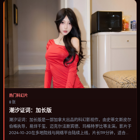
热门科幻片
8 张
潮汐证词：加长版
潮汐证词：加长版是一部加拿大出品的科幻影视作，由史蒂文·斯皮尔
伯格执导，易烊千玺、迈克尔·法斯宾德、玛格特·罗比等主演。影片于
2024-10-20在多地院线与网络平台陆续上线，片长119分钟，适合喜
欢科幻类型、关注人物命运与城市气质的观众观看。爱情线并不喧宾