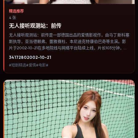
精选推荐
4 张
无人接听观测站：前传
无人接听观测站：前传是一部德国出品的爱情影视作，由马丁·斯科塞
斯执导，亚当·德赖弗、蕾雅·赛杜、本尼迪克特·康伯巴奇等主演。影
片于2002-10-21在多地院线与网络平台陆续上线，片长103分钟，适
合喜欢爱情类型、关注人物命运与城市气质的观众观看。悬疑线索埋
3417
280
2002-10-21
在日常细节里，回看第二遍会发现大量早被忽略的伏笔。内容聚焦人
#短剧精选#爱情#电影#
物选择与情节推进，节奏与视听语言统一，可作为休闲观影或类型片
补片的选择。