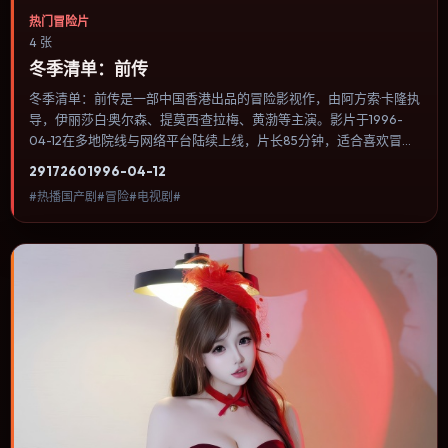
热门冒险片
4 张
冬季清单：前传
冬季清单：前传是一部中国香港出品的冒险影视作，由阿方索·卡隆执
导，伊丽莎白·奥尔森、提莫西·查拉梅、黄渤等主演。影片于1996-
04-12在多地院线与网络平台陆续上线，片长85分钟，适合喜欢冒险
类型、关注人物命运与城市气质的观众观看。奇幻元素被当作隐喻使
2917
260
1996-04-12
用，世界规则清晰，人物选择仍承担真实后果。内容聚焦人物选择与
#热播国产剧#冒险#电视剧#
情节推进，节奏与视听语言统一，可作为休闲观影或类型片补片的选
择。