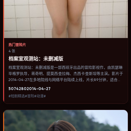
热门冒险片
4 张
档案室观测站：未删减版
档案室观测站：未删减版是一部西班牙出品的冒险影视作，由凯瑟琳·
毕格罗执导，蒋奇明、提莫西·查拉梅、杰西卡·查斯坦等主演。影片于
2014-04-27在多地院线与网络平台陆续上线，片长89分钟，适合喜
欢冒险类型、关注人物命运与城市气质的观众观看。奇幻元素被当作
5074
280
2014-04-27
隐喻使用，世界规则清晰，人物选择仍承担真实后果。内容聚焦人物
#短剧精选#冒险#动漫#
选择与情节推进，节奏与视听语言统一，可作为休闲观影或类型片补
片的选择。