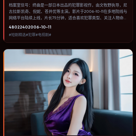
档案室信号：终曲是一部日本出品的犯罪影视作，由文牧野执导，尼
古拉斯·凯奇、倪妮、苍井优等主演。影片于2006-10-11在多地院线与
网络平台陆续上线，片长75分钟，适合喜欢犯罪类型、关注人物命运
与城市气质的观众观看。节奏前半段铺陈谜团，中段反转后进入公路
4802
240
2006-10-11
追逐与密闭空间的双重压迫。内容聚焦人物选择与情节推进，节奏与
#短剧精选#犯罪#电视剧#
视听语言统一，可作为休闲观影或类型片补片的选择。