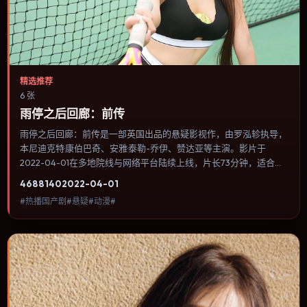
精选推荐
6 张
雨停之后回廊：前传
雨停之后回廊：前传是一部英国出品的悬疑影视作，由罗泓轸执导，
本尼迪克特·康伯巴奇、安雅·泰勒-乔伊、赞达亚等主演。影片于
2022-04-01在多地院线与网络平台陆续上线，片长73分钟，适合喜
欢悬疑类型、关注人物命运与城市气质的观众观看。奇幻元素被当作
4688
140
2022-04-01
隐喻使用，世界规则清晰，人物选择仍承担真实后果。内容聚焦人物
#热播国产剧#悬疑#动漫#
选择与情节推进，节奏与视听语言统一，可作为休闲观影或类型片补
片的选择。