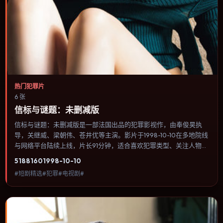
热门犯罪片
6 张
信标与谜题：未删减版
信标与谜题：未删减版是一部法国出品的犯罪影视作，由奉俊昊执
导，关继威、梁朝伟、苍井优等主演。影片于1998-10-10在多地院线
与网络平台陆续上线，片长91分钟，适合喜欢犯罪类型、关注人物命
运与城市气质的观众观看。科幻设定尽量贴近可验证的科学推论，避
5188
160
1998-10-10
免为炫技而牺牲人物动机。内容聚焦人物选择与情节推进，节奏与视
#短剧精选#犯罪#电视剧#
听语言统一，可作为休闲观影或类型片补片的选择。